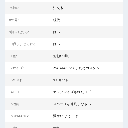
7材料:
注文木
8外見:
現代
9折りたたみ:
はい
10膨らませられる:
はい
11色:
お願い通り
12サイズ:
25x14x4インチまたはカスタム
13MOQ:
500セット
14ロゴ:
カスタマイズされたロゴ
15機能:
スペースを節約しなさい
16OEM/ODM:
温かい ようこそ