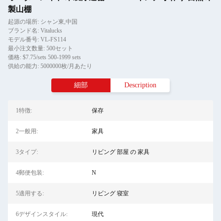
製山棚
起源の場所: シャン東,中国
ブランド名: Vitalucks
モデル番号: VL-FS114
最小注文数量: 500セット
価格: $7.75/sets 500-1999 sets
供給の能力: 5000000枚/月あたり
細部
Description
1特徴:
保存
2一般用:
家具
3タイプ:
リビング 部屋 の 家具
4郵便包装:
N
5適用する:
リビング 寝室
6デザインスタイル:
現代