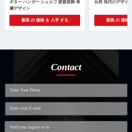
ギター ハンガー シェルフ 家庭装飾 単
台所 現代のデザイ
層デザイン
最高 の 価格 を 入手 する
最高 の 価格 
Contact