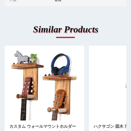
17港:
青島
Similar Products
カスタム ウォールマウントホルダー
ハクサゴン 固木 浮