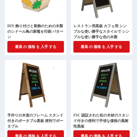
DIY 飾り付けと装飾のための木製
レストラン用黒板 カフェ用 シン
のシドール鳥の家檻を印刷 パター
プルな使い勝手なスタイルで シン
ン
プルな使い勝手な色の木製
最高 の 価格 を 入手 する
最高 の 価格 を 入手 する
手作りの木造のフレーム スタンド
FSC 認証された松の木材のスタン
付きのポータブル黒板 便利でポー
ド付きの便利で手頃な価格の風耐
タブル
性黒板
最高 の 価格 を 入手 する
最高 の 価格 を 入手 する