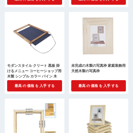
モダンスタイル クリート 黒板 掛
未完成の木製の写真枠 家庭装飾用
けるメニュー コーヒーショップ用
天然木製の写真枠
木製 シンプル カラー パイン 木
最高 の 価格 を 入手 する
最高 の 価格 を 入手 する