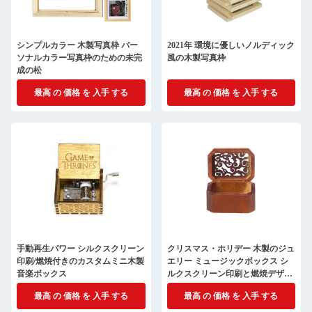
シンプルカラー 木製写真枠 パー
2021年 環境に優しいノルディック
ソナルカラー写真枠のための未完
風の木製写真枠
成の松
最高 の 価格 を 入手 する
最高 の 価格 を 入手 する
手動再生パワー シルクスクリーン
クリスマス・ホリデー 木製のジュ
印刷/燃焼付きのカスタムミニ木製
エリー ミュージックボックス シ
音楽ボックス
ルクスクリーン印刷と燃焼デザイ
ン
最高 の 価格 を 入手 する
最高 の 価格 を 入手 する