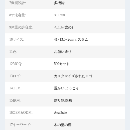
7機能設計:
多機能
8寸法容量:
<±1mm
9体重の許容度:
<±1% (含め)
10サイズ:
41×13.5×2cm カスタム
11色:
お願い通り
12MOQ:
500セット
13ロゴ:
カスタマイズされたロゴ
14OEM:
温かい ようこそ
15使用:
贈り物/医療
16OEM&ODM:
Availbale
17キーワード:
木の壁の棚