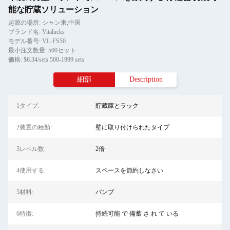
能な貯蔵ソリューション
起源の場所: シャン東,中国
ブランド名: Vitalucks
モデル番号: VL-FS50
最小注文数量: 500セット
価格: $6.34/sets 500-1999 sets
細部
Description
1タイプ:
貯蔵庫とラック
2装置の種類:
壁に取り付けられたタイプ
3レベル数:
2倍
4使用する:
スペースを節約しなさい
5材料:
バンブ
6特徴:
持続可能 で 備蓄 さ れ て いる