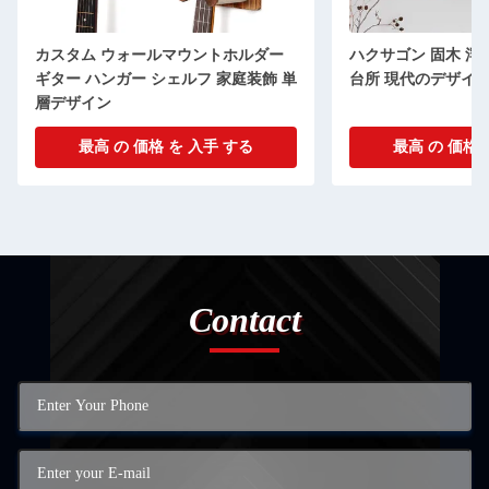
ハクサゴン 固木 浮遊棚 寝室 リビング
オーダーメイド ロゴ
台所 現代のデザイン
作り 木製 壁掛け 
クション 棚
最高 の 価格 を 入手 する
最高 の 価格 
Contact