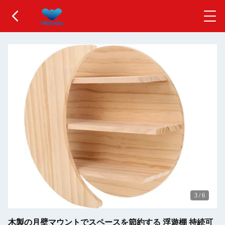
3
/
6
木製の月壁マウントでスペースを節約する 浮遊棚 持続可