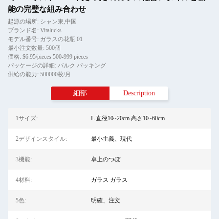
能の完璧な組み合わせ
起源の場所: シャン東,中国
ブランド名: Vitalucks
モデル番号: ガラスの花瓶 01
最小注文数量: 500個
価格: $6.95/pieces 500-999 pieces
パッケージの詳細: バルク パッキング
供給の能力: 500000枚/月
細部
Description
1サイズ:
L 直径10~20cm 高さ10~60cm
2デザインスタイル:
最小主義、現代
3機能:
卓上のつぼ
4材料:
ガラス ガラス
5色:
明確、注文