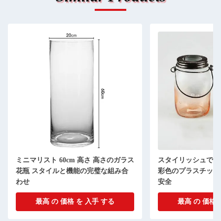
ミニマリスト 60cm 高さ 高さのガラス
スタイリッシュで透
花瓶 スタイルと機能の完璧な組み合
彩色のプラスチックカ
わせ
安全
最高 の 価格 を 入手 する
最高 の 価格 