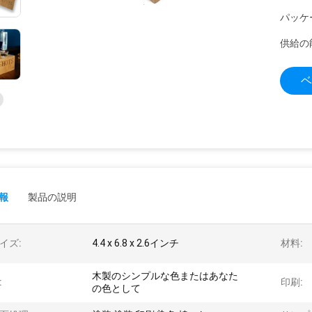
パッケ
供給の
ベ
報
製品の説明
イズ:
4.4 x 6.8 x 2.6インチ
材料:
木製のシンプルな色またはあなた
:
印刷:
の色として