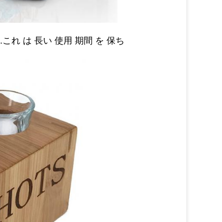
.これ は 長い 使用 期間 を 保ち