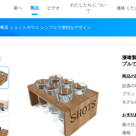
わたしたち に つい
家へ
製品
ビデオ
連絡 くだ
て
餐皿 ショットガラス シンプルで便利なデザイン
漆喰製
プル
商品の
起源の
ブラン
モデル
お支払
最小注
価格: