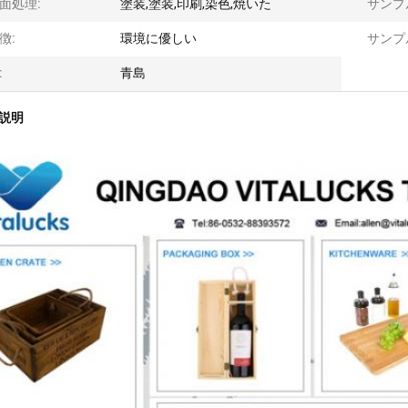
面処理:
塗装,塗装,印刷,染色,焼いた
サンプ
徴:
環境に優しい
サンプ
:
青島
説明