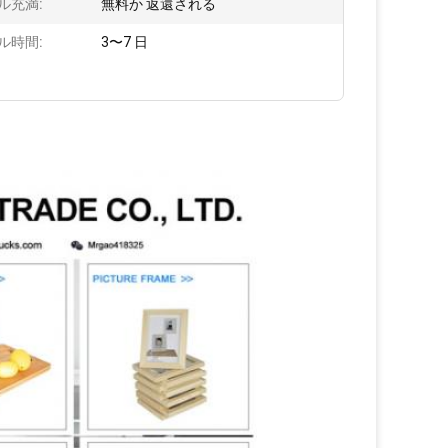
ル充満:
無料か 返還される
ル時間:
3〜7 日