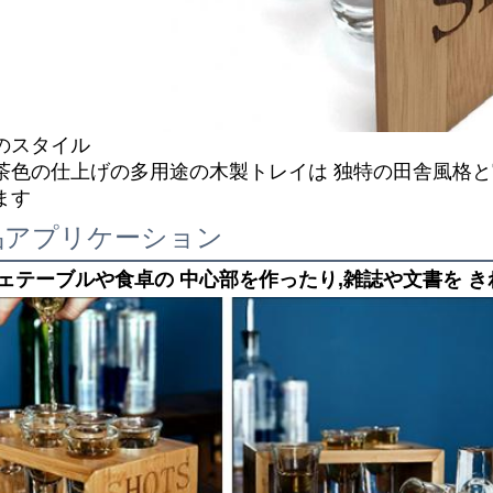
のスタイル
茶色の仕上げの多用途の木製トレイは 独特の田舎風格
ます
品アプリケーション
ェテーブルや食卓の 中心部を作ったり,雑誌や文書を 