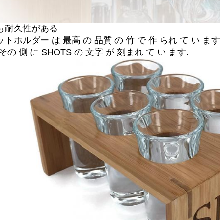
も耐久性がある
トホルダー は 最高 の 品質 の 竹 で 作 られ て い ます
その 側 に SHOTS の 文字 が 刻まれ て い ます.