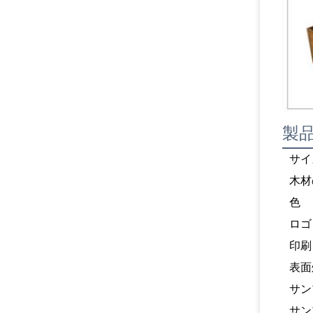
製
サイ
木材
色
ロゴ
印刷
表面
サン
サン