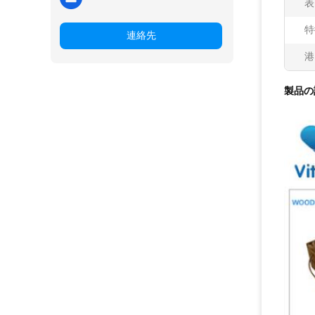
表
特
連絡先
港
製品の