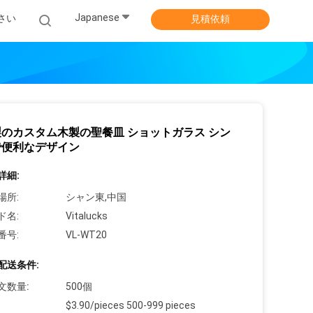
Japanese
さい
見積依頼
のカスタム木製の聖餐皿 ショットガラス シン
で便利なデザイン
詳細:
場所:
シャン東,中国
ド名:
Vitalucks
番号:
VL-WT20
配送条件:
文数量:
500個
$3.90/pieces 500-999 pieces