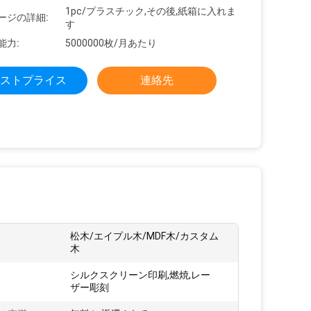
1pc/プラスチック,その後,紙箱に入れま
ージの詳細:
す
能力:
5000000枚/月あたり
ストプライス
連絡先
松木/エイプル木/MDF木/カスタム
木
シルクスクリーン印刷,燃焼,レー
ザー彫刻