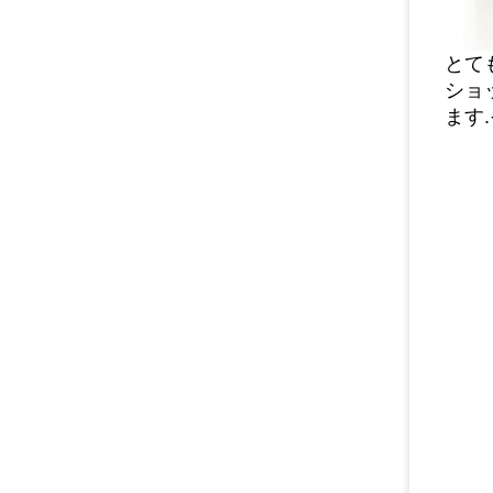
とて
ショッ
ます.