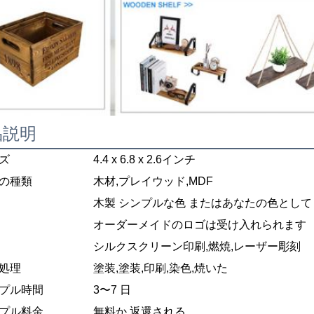
品説明
ズ
4.4 x 6.8 x 2.6インチ
の種類
木材,プレイウッド,MDF
木製 シンプルな色 またはあなたの色として
オーダーメイドのロゴは受け入れられます
シルクスクリーン印刷,燃焼,レーザー彫刻
処理
塗装,塗装,印刷,染色,焼いた
プル時間
3〜7 日
プル料金
無料か 返還される