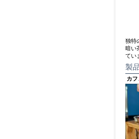
独特
暗い
てい
製
カフ