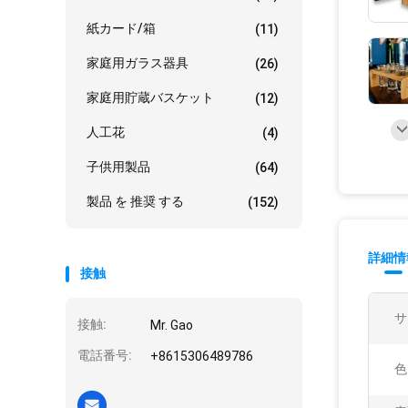
紙カード/箱
(11)
家庭用ガラス器具
(26)
家庭用貯蔵バスケット
(12)
人工花
(4)
子供用製品
(64)
製品 を 推奨 する
(152)
詳細情
接触
サ
接触:
Mr. Gao
電話番号:
+8615306489786
色