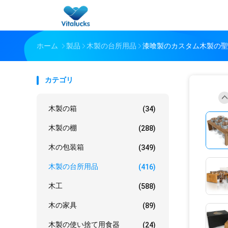
ホーム
製品
木製の台所用品
漆喰製のカスタム木製の聖
カテゴリ
木製の箱
(34)
木製の棚
(288)
木の包装箱
(349)
木製の台所用品
(416)
木工
(588)
木の家具
(89)
木製の使い捨て用食器
(24)